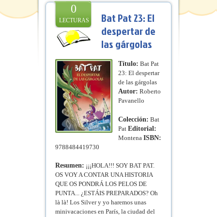
0
Bat Pat 23: El
LECTURAS
despertar de
las gárgolas
Título:
Bat Pat
23: El despertar
de las gárgolas
Autor:
Roberto
Pavanello
Colección:
Bat
Pat
Editorial:
Montena
ISBN:
9788484419730
Resumen:
¡¡¡HOLA!!! SOY BAT PAT.
OS VOY A CONTAR UNA HISTORIA
QUE OS PONDRÁ LOS PELOS DE
PUNTA... ¿ESTÁIS PREPARADOS? Oh
là là! Los Silver y yo haremos unas
minivacaciones en París, la ciudad del