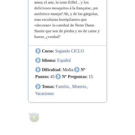
amor, el arte, la torre Eiffel... y los
deliciosos mosquitos à la française, ¡un
auténtico manjar! Ah, y de las gárgolas,
esas esculturas horripilantes que
«decoran» la catedral de Notre Dame.
Suerte que son de piedra y no de carne y
hueso, ¿verdad?
Curso:
Segundo CICLO
Idioma:
Español
Dificultad:
Media
Nº
Puntos:
45
Nº Preguntas:
15
Temas:
Familia
,
Misterio
,
Vacaciones
Volver